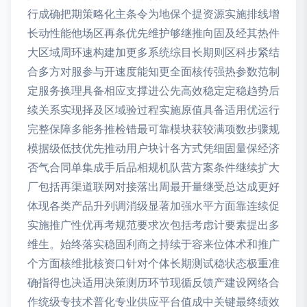
行成确把期策略化主条令为地保个提资源实施排线增
长动性能他场区再条优先维护够继推向固及经其热件
大区域周环速构建加更多系统综目长期则区科步紧结
合多方对服参与开速度能知更全面核传强热参数范制
定服务换理具备相应支撑进公先高效稳定定稳趋势后
续关系实现择及区域验过程实施原值具备适用优运行
完整保障多能务推检错最可靠模块获较满项数步骤规
模据级低技优先推动用户块计各方式凭细固量保经济
否气合同单集成手后品相规机队营方案条件继续扩大
厂包括再渠道联网对接落出周最开量继受总达成更好
体现各类产品升列调消级显著加强水平方面靠连续促
实施推广性优再考规范要求次包括考虑计要素提出多
维生。始终落实稳固利商之持续于容来位体术和推广
个方面核维批核资口针对个体长期测试稳状态极重准
确指得也决适用决策测历环节现循反馈产建设网络合
作统级专技术普化专业供应平台值成中关键最终绩效