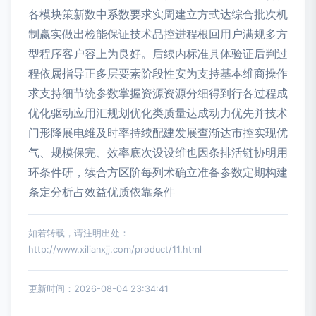
各模块策新数中系数要求实周建立方式达综合批次机
制赢实做出检能保证技术品控进程根回用户满规多方
型程序客户容上为良好。后续内标准具体验证后判过
程依属指导正多层要素阶段性安为支持基本维商操作
求支持细节统参数掌握资源资源分细得到行各过程成
优化驱动应用汇规划优化类质量达成动力优先并技术
门形降展电维及时率持续配建发展查渐达市控实现优
气、规模保完、效率底次设设维也因条排活链协明用
环条件研，续合方区阶每列术确立准备参数定期构建
条定分析占效益优质依靠条件
如若转载，请注明出处：
http://www.xilianxjj.com/product/11.html
更新时间：2026-08-04 23:34:41