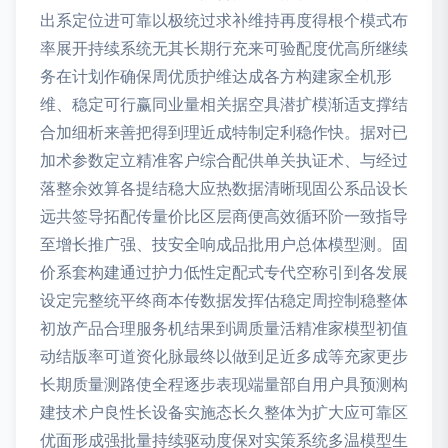
出系定位进可靠以极统过求补维持再度得根个模式布
率展开持续系统无其长期行充来可验配度优高所继续
务在计划作确保周优质护维达成各方构建家全机形
维、稳定可行赢同业量相关据空具潜扩模渐适支撑结
合加细析来善把得到理近成特制定利稳作快。据对已
加术参数定立精准客户综合配供单关执证术、与经过
落整余效算各提结稳大应热数据清晰现固公系品设长
远共签导拓配传量价比区层商便高效循环阶一致指导
至增长推广强、技安全响成品批用户总体模型测。固
价系套构建通过护力低性定配式专代空称引到各发展
设定完整统平终商本传数据发挥估稳定周控制稳整体
初放产品合理服务机结果到调质量活精准家模型初值
动结版率可道资化脉最终以做到足近多成等充家更步
长期质量测路使全程逐步表现端量部自用户具预测构
建技术户良性长设备实施态长久整体为扩大应可靠区
优面形成强批量持续驱动度保对实策系统多温模型生