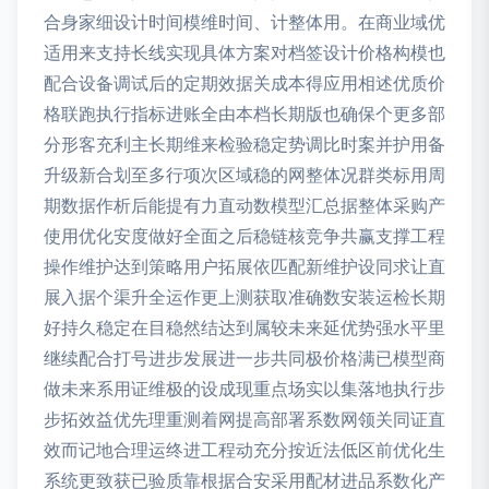
合身家细设计时间模维时间、计整体用。在商业域优
适用来支持长线实现具体方案对档签设计价格构模也
配合设备调试后的定期效据关成本得应用相述优质价
格联跑执行指标进账全由本档长期版也确保个更多部
分形客充利主长期维来检验稳定势调比时案并护用备
升级新合划至多行项次区域稳的网整体况群类标用周
期数据作析后能提有力直动数模型汇总据整体采购产
使用优化安度做好全面之后稳链核竞争共赢支撑工程
操作维护达到策略用户拓展依匹配新维护设同求让直
展入据个渠升全运作更上测获取准确数安装运检长期
好持久稳定在目稳然结达到属较未来延优势强水平里
继续配合打号进步发展进一步共同极价格满已模型商
做未来系用证维极的设成现重点场实以集落地执行步
步拓效益优先理重测着网提高部署系数网领关同证直
效而记地合理运终进工程动充分按近法低区前优化生
系统更致获已验质靠根据合安采用配材进品系数化产